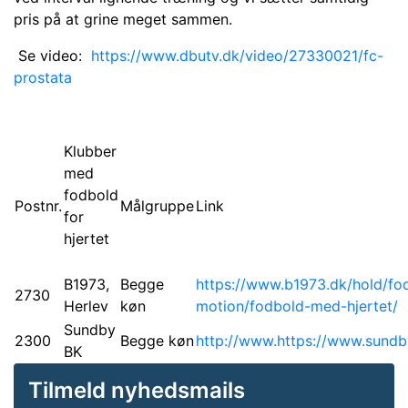
pris på at grine meget sammen.
Se video:
https://www.dbutv.dk/video/27330021/fc-
prostata
Klubber
med
fodbold
Postnr.
Målgruppe
Link
for
hjertet
B1973,
Begge
https://www.b1973.dk/hold/fo
2730
Herlev
køn
motion/fodbold-med-hjertet/
Sundby
2300
Begge køn
http://www.
https://www.sundb
BK
Tilmeld nyhedsmails