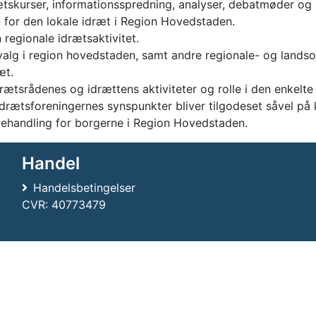
ætskurser, informationsspredning, analyser, debatmøder og 
vn for den lokale idræt i Region Hovedstaden.
 regionale idrætsaktivitet.
alg i region hovedstaden, samt andre regionale- og lands
æt.
idrætsrådenes og idrættens aktiviteter og rolle i den enkel
idrætsforeningernes synspunkter bliver tilgodeset såvel på
behandling for borgerne i Region Hovedstaden.
Handel
Handelsbetingelser
CVR: 40773479