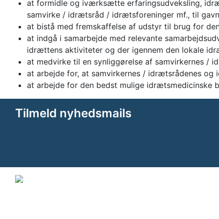
at formidle og iværksætte erfaringsudveksling, idr
samvirke / idrætsråd / idrætsforeninger mf., til ga
at bistå med fremskaffelse af udstyr til brug for den
at indgå i samarbejde med relevante samarbejdsudv
idrættens aktiviteter og der igennem den lokale idr
at medvirke til en synliggørelse af samvirkernes / 
at arbejde for, at samvirkernes / idrætsrådenes og 
at arbejde for den bedst mulige idrætsmedicinske 
Tilmeld nyhedsmails
© 2011-2026