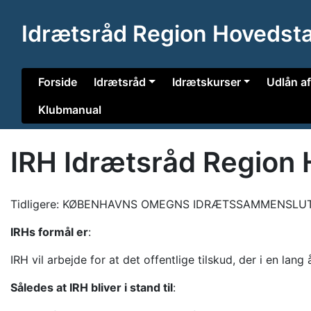
Idrætsråd Region Hovedst
Forside
Idrætsråd
Idrætskurser
Udlån af
Klubmanual
IRH Idrætsråd Region
Tidligere: KØBENHAVNS OMEGNS IDRÆTSSAMMENSLUT
IRHs formål er
:
IRH vil arbejde for at det offentlige tilskud, der i en lan
Således at IRH bliver i stand til
: