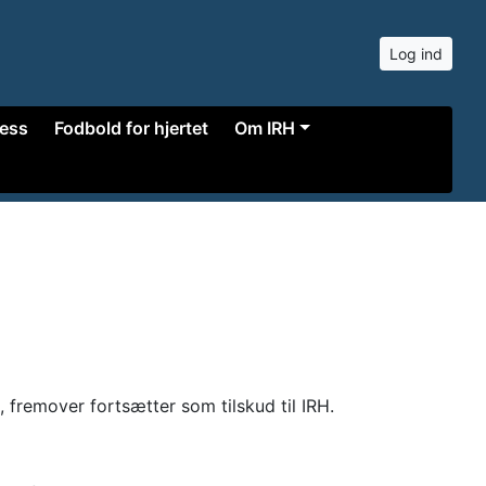
Log ind
ness
Fodbold for hjertet
Om IRH
t, fremover fortsætter som tilskud til IRH.