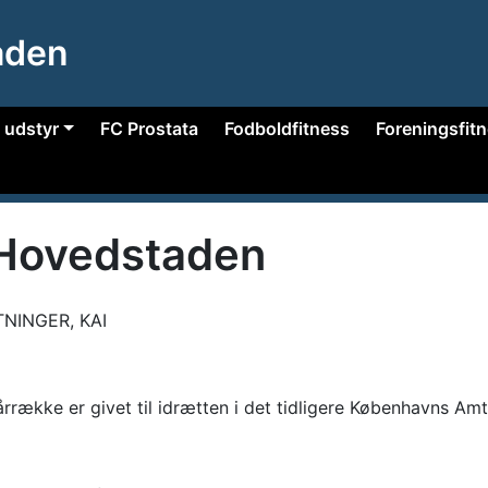
aden
 udstyr
FC Prostata
Fodboldfitness
Foreningsfit
 Hovedstaden
NINGER, KAI
g årrække er givet til idrætten i det tidligere Københavns Am